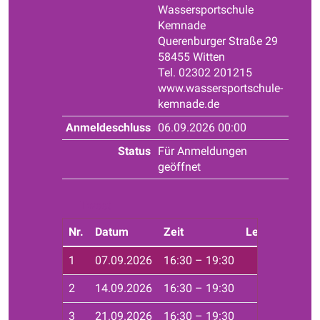
Wassersportschule
Kemnade
Querenburger Straße 29
58455 Witten
Tel. 02302 201215
www.wassersportschule-
kemnade.de
Anmeldeschluss
06.09.2026 00:00
Status
Für Anmeldungen
geöffnet
Tweet
Nr.
Datum
Zeit
Leiter*in
Ort
1
07.09.2026
16:30 – 19:30
Haf
2
14.09.2026
16:30 – 19:30
Haf
3
21.09.2026
16:30 – 19:30
Haf