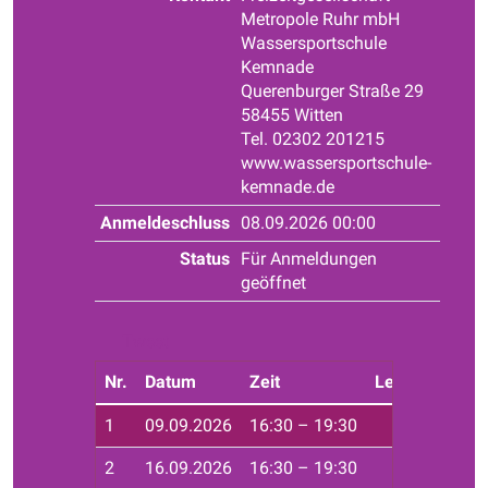
Metropole Ruhr mbH
Wassersportschule
Kemnade
Querenburger Straße 29
58455 Witten
Tel. 02302 201215
www.wassersportschule-
kemnade.de
Anmeldeschluss
08.09.2026 00:00
Status
Für Anmeldungen
geöffnet
Tweet
Nr.
Datum
Zeit
Leiter*in
Ort
1
09.09.2026
16:30 – 19:30
Haf
2
16.09.2026
16:30 – 19:30
Haf