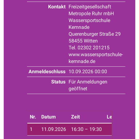
Kontakt
Freizeitgesellschaft
Metropole Ruhr mbH
Wassersportschule
Kemnade
Querenburger Straße 29
58455 Witten
Tel. 02302 201215
www.wassersportschule-
kemnade.de
Anmeldeschluss
10.09.2026 00:00
Status
Für Anmeldungen
geöffnet
Tweet
Nr.
Datum
Zeit
Leiter*in
Ort
1
11.09.2026
16:30 – 19:30
Haf